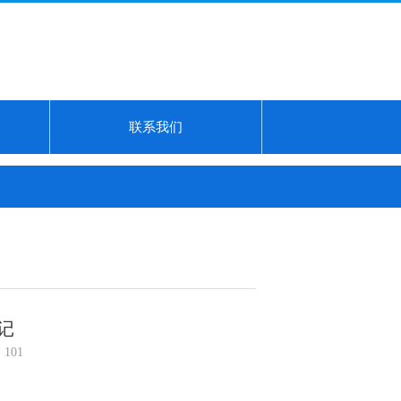
联系我们
09，吐槽刚提车就降7万...
上色老照片：太平天国戴王黄呈忠；上海解放
记
101