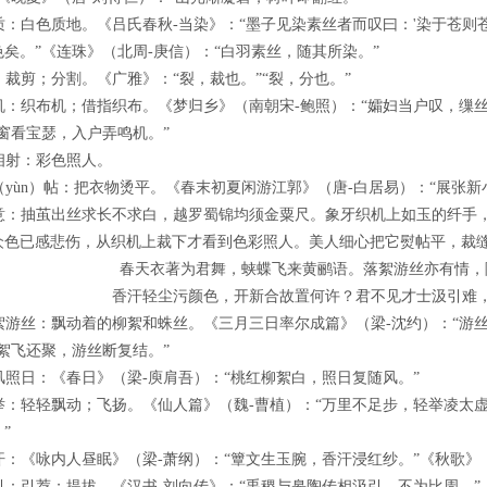
质：白色质地。《吕氏春秋-当染》：“墨子见染素丝者而叹曰：'染于苍
矣。”《连珠》（北周-庚信）：“白羽素丝，随其所染。”
：裁剪；分割。《广雅》：“裂，裁也。”“裂，分也。”
机：织布机；借指织布。《梦归乡》（南朝宋-鲍照）：“孀妇当户叹，缫丝
窗看宝瑟，入户弄鸣机。”
相射：彩色照人。
（yùn）帖：把衣物烫平。《春末初夏闲游江郭》（唐-白居易）：“展张新
意：抽茧出丝求长不求白，越罗蜀锦均须金粟尺。象牙织机上如玉的纤手
众色已感悲伤，从织机上裁下才看到色彩照人。美人细心把它熨帖平，裁
春天衣著为君舞，蛱蝶飞来黄鹂语。落絮游丝亦有情，
香汗轻尘污颜色，开新合故置何许？君不见才士汲引难
絮游丝：飘动着的柳絮和蛛丝。《三月三日率尔成篇》（梁-沈约）：“游丝
絮飞还聚，游丝断复结。”
风照日：《春日》（梁-庾肩吾）：“桃红柳絮白，照日复随风。”
举：轻轻飘动；飞扬。《仙人篇》（魏-曹植）：“万里不足步，轻举凌太虚
”
汗：《咏内人昼眠》（梁-萧纲）：“簟文生玉腕，香汗浸红纱。”《秋歌》
引：引荐；提拔。《汉书-刘向传》：“禹稷与皋陶传相汲引，不为比周。”