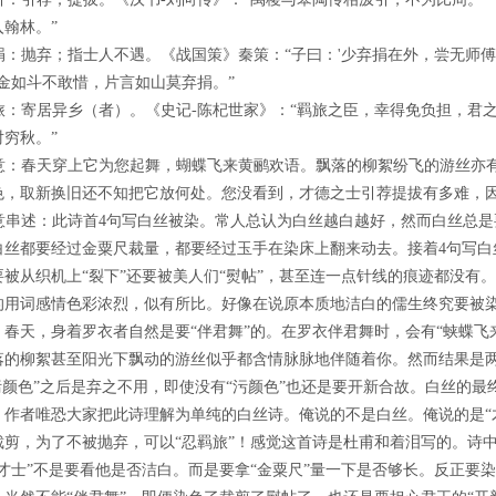
翰林。”
捐：抛弃；指士人不遇。《战国策》秦策：“子曰：'少弃捐在外，尝无师傅
黄金如斗不敢惜，片言如山莫弃捐。”
旅：寄居异乡（者）。《史记-陈杞世家》：“羁旅之臣，幸得免负担，君之
穷秋。”
意：春天穿上它为您起舞，蝴蝶飞来黄鹂欢语。飘落的柳絮纷飞的游丝亦
色，取新换旧还不知把它放何处。您没看到，才德之士引荐提拔有多难，
意串述：此诗首4句写白丝被染。常人总认为白丝越白越好，然而白丝总
白丝都要经过金粟尺裁量，都要经过玉手在染床上翻来动去。接着4句写白
要被从织机上“裂下”还要被美人们“熨帖”，甚至连一点针线的痕迹都没有
的用词感情色彩浓烈，似有所比。好像在说原本质地洁白的儒生终究要被染
春天，身着罗衣者自然是要“伴君舞”的。在罗衣伴君舞时，会有“蛱蝶飞
落的柳絮甚至阳光下飘动的游丝似乎都含情脉脉地伴随着你。然而结果是两
“污颜色”之后是弃之不用，即使没有“污颜色”也还是要开新合故。白丝的
作者唯恐大家把此诗理解为单纯的白丝诗。俺说的不是白丝。俺说的是“才
裁剪，为了不被抛弃，可以“忍羁旅”！感觉这首诗是杜甫和着泪写的。诗
“才士”不是要看他是否洁白。而是要拿“金粟尺”量一下是否够长。反正要