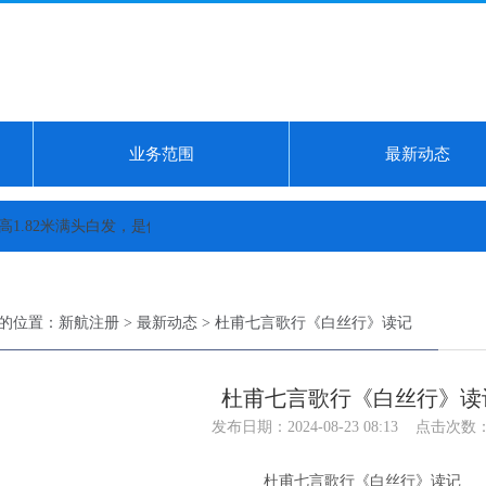
业务范围
最新动态
2米满头白发，是他的灵魂伴侣...
乌克兰富二代，一百多万买中国保姆车极氪0
的位置：
新航注册
>
最新动态
> 杜甫七言歌行《白丝行》读记
杜甫七言歌行《白丝行》读
发布日期：2024-08-23 08:13 点击次数：
杜甫七言歌行《白丝行》读记