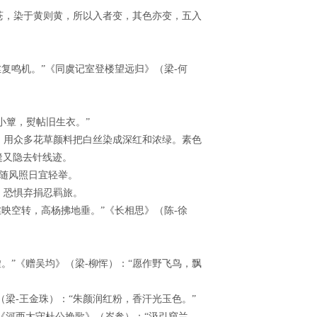
则苍，染于黄则黄，所以入者变，其色亦变，五入
复鸣机。”《同虞记室登楼望远归》（梁-何
小簟，熨帖旧生衣。”
，用众多花草颜料把白丝染成深红和浓绿。素色
缝又隐去针线迹。
随风照日宜轻举。
，恐惧弃捐忍羁旅。
映空转，高杨拂地垂。”《长相思》（陈-徐
。”《赠吴均》（梁-柳恽）：“愿作野飞鸟，飘
（梁-王金珠）：“朱颜润红粉，香汗光玉色。”
《河西太守杜公挽歌》（岑参）：“汲引窥兰