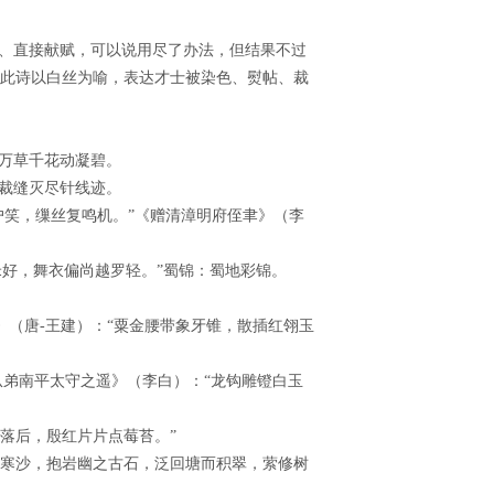
人、直接献赋，可以说用尽了办法，但结果不过
。此诗以白丝为喻，表达才士被染色、熨帖、裁
万草千花动凝碧。
裁缝灭尽针线迹。
当户笑，缫丝复鸣机。”《赠清漳明府侄聿》（李
米好，舞衣偏尚越罗轻。”蜀锦：蜀地彩锦。
》（唐-王建）：“粟金腰带象牙锥，散插红翎玉
从弟南平太守之遥》（李白）：“龙钩雕镫白玉
吹落后，殷红片片点莓苔。”
之寒沙，抱岩幽之古石，泛回塘而积翠，萦修树