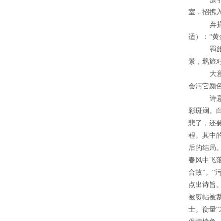
室，招携入
弃
适）：“
羁
景，羁旅对
大
会污它颜
诗
彩斑斓。
悲了，还
程。其中
后的结局。
春风中飞
合故”。
点出诗旨。
被熨帖被
士。衡量