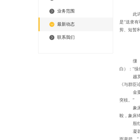
业务范围
此
是“送隶
最新动态
剪、短暂
联系我们
缫
白）：“缲
越
《与群臣论
金
突枝。”
象
鞍，象床
殷
凝
而凝碧。”