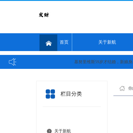
首页
关于新航
基努里维斯59岁才结婚，新娘身高1.8
你
栏目分类
关于新航