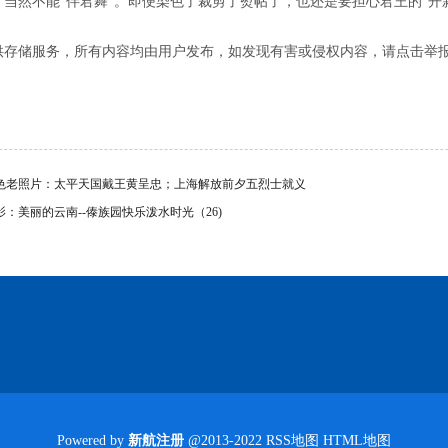
当然不能“伴君舞”。即便染色了裁剪了熨帖了，也还是要担心君王的“开新
供存储服务，所有内容均由用户发布，如发现有害或侵权内容，请点击举
色老照片：太平天国戴王黄呈忠；上海解放前夕五烈士就义
影：美丽的云南--傣族园快乐泼水时光（26)
Powered by
新航注册
@2013-2022
RSS地图
HTML地图