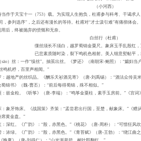
（小河西）
诗当作于天宝十一（753）载。为实现人生抱负，杜甫参与科考、干谒求
有司，参列选序”，之后还有漫长的等待。杜甫对“才士汲引难”有痛彻体会
利用后，终被抛弃的愤慨和无奈。
白丝行（杜甫）
缫丝须长不须白，越罗蜀锦金粟尺。象床玉手乱殷红，
已悲素质随时染，裂下鸣机色相射。美人细意熨帖平，
（sāo）丝：一作“缲丝”。抽茧出丝。《梦还》（南朝宋-鲍照）：“孀妇
丝鸣机杼，百里声相闻。”
罗：越地产的丝织品。《酬乐天衫酒见寄》（唐-刘禹锡）：“酒法众传吴
蜀锦书》（魏-曹丕）：“前后每得蜀锦，殊不相似。”
粟：嵌金粒。《听筝》（唐-李端）：“鸣筝金粟柱，素手玉房前。”《宫词
床：象牙饰床。《战国策》齐策：“孟尝君出行国，至楚，献象床。”《赠
绮席黄金盘。”
红：深红。《广韵》：“殷，赤黑色。”《桃花》（唐-周朴）：“可惜狂风
碧：浓绿。《广韵》：“殷，赤黑色。”《青苔赋》（唐-王勃）：“绕江曲
《晚夏》（唐-刘得仁）：“山光渐凝碧，树叶即翻红。”