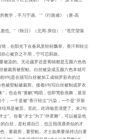
所教学，不习于诵。’”《行路难》（唐-高
惠也。”《秋日》（北周-庾信）：“苍茫望落
有情，在阳光下在春风里轻轻飘举。香汗和轻尘
因担心被弃之不用，宁可忍羁旅。
是要被染的。无论越罗还是蜀锦都是五颜六色色
丝被裁剪被熨帖。白丝被染成五颜六色本就可
。前8句是在描写白丝被加工成锦罗彩衣的过
色被熨帖被裁剪。接着6句写白丝被制成罗衣
来”，也会有“黄鹂”鸣唱，也即莺歌燕舞，甚至
个：一个是被“香汗轻尘”污染，一个是“开新
最终结局是被弃。至此，此诗喻意清楚了。末2句
士”。你看“才士”为了“伴君舞”，可以被染色
中的白丝，是杜甫自己，也泛指境遇类似的才
染色，要裁剪，要熨帖。才士如果要保持洁白要