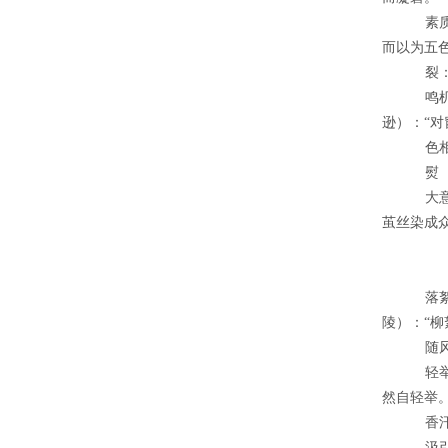
素
而以为五色
裂
鸣
逊）：“对
色
熨
大
茧丝染成
落
陵）：“柳
随
轻
然自轻举。
香
汲