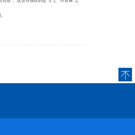
合故”。这首诗感叹的是“才士”“伴君舞”之
报。